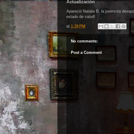
Actualización
Apareció Natalie B. la jovencita desa
estado de salud!
at
1:29 PM
No comments:
Post a Comment