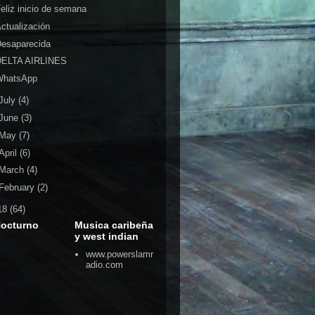
eliz inicio de semana
ctualización
Desaparecida
DELTA AIRLINES
WhatsApp
July
(4)
June
(3)
May
(7)
April
(6)
March
(4)
February
(2)
18
(64)
Nocturno
Musica caribeña
y west indian
www.powerslamr
adio.com