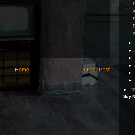
F
A
►
►
►
►
Home
Older Post
►
►
►
20
Soy 