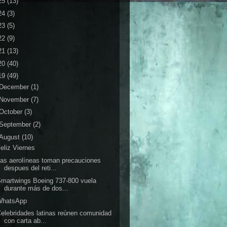
25
(13)
24
(3)
23
(5)
22
(9)
21
(13)
20
(40)
19
(49)
December
(1)
November
(7)
October
(3)
September
(2)
August
(10)
eliz Viernes
as aerolíneas toman precauciones
despues del reti...
martwings Boeing 737-800 vuela
durante más de dos...
WhatsApp
elebridades latinas reúnen comunidad
con carta ab...