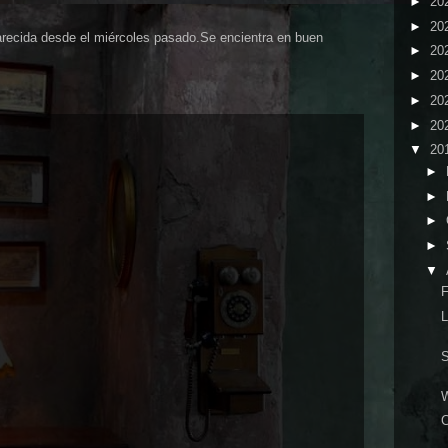
►
20
►
20
parecida desde el miércoles pasado.Se encientra en buen
►
20
►
20
►
20
►
20
▼
20
►
►
►
►
▼
F
L
S
C