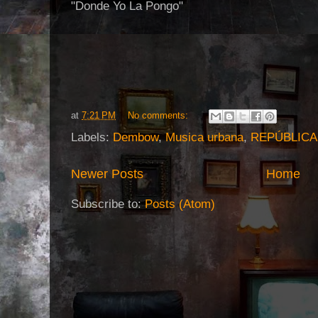
"Donde Yo La Pongo"
at
7:21 PM
No comments:
Labels:
Dembow
,
Musica urbana
,
REPÚBLICA
Newer Posts
Home
Subscribe to:
Posts (Atom)