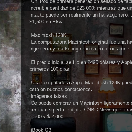
Un iPod de primera generación sellado de fábr
increíble cantidad de $23 000; mientras que u
intacto puede ser realmente un hallazgo raro,
$1,500 en Etsy.
Macintosh 128K
La computadora Macintosh original fue una ha
ingeniería y marketing reunida en torno a un s
El precio inicial se fijó en 2495 dólares y App
primeros 100 días.
Una computadora Apple Macintosh 128K puede
está en buenas condiciones.
imágenes falsas
Se puede comprar un Macintosh ligeramente 
pero un experto le dijo a CNBC News que otra
1,500 y $ 2,000.
iBook G3