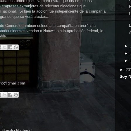
ada una orden ejecutiva para evitar que las empresas
n empresas extranjeras de telecomunicaciones que
F
d nacional. Si bien la acción fue independiente de la compañía
U
grande que se verá afectada.
B
de Comercio también colocó a la compañía en una "lista
tadounidenses vendan a Huawei sin la aprobación federal, lo
A
able.
►
►
►
►
20
Soy 
sano@gmail.com
la familia Nocturno!