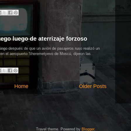
ego luego de aterrizaje forzoso
ngo después de que un avión de pasajeros ruso realizó un
ó en el aeropuerto Sheremetyevo de Moscú, dijeron las
Home
Older Posts
Travel theme. Powered by
Blogger
.