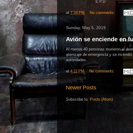
E.P.D
at
7:34 PM
No comments:
Sunday, May 5, 2019
Avión se enciende en fu
Al menos 40 personas murieron el domi
aterrizaje de emergencia y se incendi
autoridades.
at
4:11 PM
No comments:
Newer Posts
Subscribe to:
Posts (Atom)