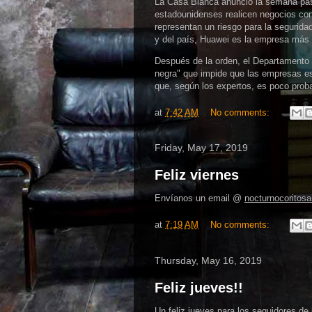
La Casa Blanca anunció la semana pas
estadounidenses realicen negocios co
representan un riesgo para la segurida
y del país, Huawei es la empresa más 
Después de la orden, el Departamento 
negra" que impide que las empresas es
que, según los expertos, es poco prob
at
7:42 AM
No comments:
Friday, May 17, 2019
Feliz viernes
Envíanos un email @
nocturnocorito
at
7:19 AM
No comments:
Thursday, May 16, 2019
Feliz jueves!!
Un feliz jueves para los seguidores de 