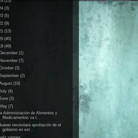
25
(13)
24
(3)
23
(5)
22
(9)
21
(13)
20
(40)
19
(49)
December
(1)
November
(7)
October
(3)
September
(2)
August
(10)
July
(4)
June
(3)
May
(7)
a Administración de Alimentos y
Medicamentos va t...
uawei necesitará aprobación de el
gobierno en est...
eliz viernes