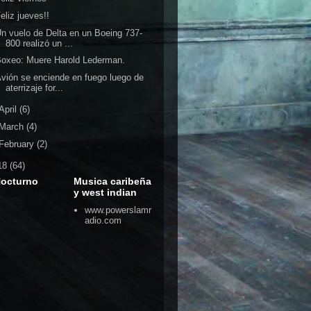
eliz jueves!!
n vuelo de Delta en un Boeing 737-
800 realizó un ...
oxeo: Muere Harold Lederman.
vión se enciende en fuego luego de
aterrizaje for...
April
(6)
March
(4)
February
(2)
18
(64)
Nocturno
Musica caribeña
y west indian
www.powerslamr
adio.com