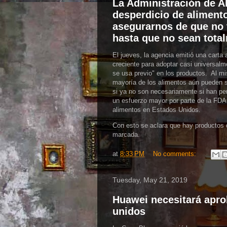
La Administración de A
desperdicio de aliment
asegurarnos de que no 
hasta que no sean tota
El jueves, la agencia emitió una carta 
creciente para adoptar casi universalm
se usa previo" en los productos. Al mi
mayoría de los alimentos aún pueden s
si ya no son necesariamente si han pe
un esfuerzo mayor por parte de la FDA 
alimentos en Estados Unidos.
Con esto se aclara que hay productos
marcada.
at
8:33 PM
No comments:
Tuesday, May 21, 2019
Huawei necesitará apro
unidos