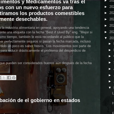
►
20
limentos y Medicamentos va tras el
os con un nuevo esfuerzo para
►
20
tiramos los productos comestibles
►
20
lmente desechables.
►
20
►
20
a la industria alimentaria en general, apoyando una tendencia
►
20
ente una etiqueta con la fecha "Best if Used By" eng. "Mejor si
smo tiempo, también le está recordando al público que la
▼
20
er perfectamente seguros si pasan la fecha marcada, incluso
►
rdido un poco es sabor fresco. Los movimientos son parte de
►
para reducir drásticamente el problema del desperdicio de
►
►
 que pueden ser considerados buenos aún después de la fecha
►
►
►
▼
L
bación de el gobierno en estados
H
F