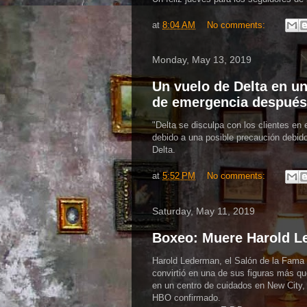
at
8:04 AM
No comments:
Monday, May 13, 2019
Un vuelo de Delta en un
de emergencia después
"Delta se disculpa con los clientes en 
debido a una posible precaución debido
Delta.
at
5:52 PM
No comments:
Saturday, May 11, 2019
Boxeo: Muere Harold L
Harold Lederman, el Salón de la Fama d
convirtió en una de sus figuras más qu
en un centro de cuidados en New City,
HBO confirmado.