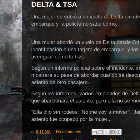
DELTA & TSA
Una mujer se subió a un vuelo de Delta sin iden
embarque y la policía no sabe cómo.
Una mujer abordó un vuelo de Delta desde Orl
identificación o una tarjeta de embarque, y la
averiguar cómo lo hizo.
Según un informe policial sobre el incidente, se
mostrara su pase de abordar cuando se descub
asiento de otro pasajero.
Según los informes, varios empleados de Delta, 
que abandonara el asiento, pero ella no se mo
"Ella dijo sin rodeos: 'No me voy a mover'", J
asiento fue ocupado por la mujer...
at
8:11 AM
No comments: