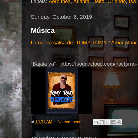
Labels:
Aerolínea
,
Atlanta
,
Delta
,
Orlando
,
tsa
Sunday, October 6, 2019
Música
La nueva salsa de: TOMY TOMY / Amor Alance
"Bajala ya" https://soundcloud.com/nocturno-
at
10:31 AM
No comments: