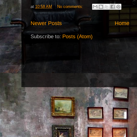
at
10:58 AM
No comments:
Newer Posts
Home
Subscribe to:
Posts (Atom)