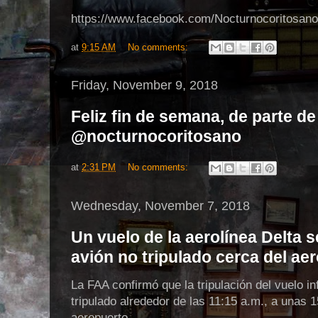
https://www.facebook.com/Nocturnocoritosano
at
9:15 AM
No comments:
Friday, November 9, 2018
Feliz fin de semana, de parte de
@nocturnocoritosano
at
2:31 PM
No comments:
Wednesday, November 7, 2018
Un vuelo de la aerolínea Delta 
avión no tripulado cerca del ae
La FAA confirmó que la tripulación del vuelo in
tripulado alrededor de las 11:15 a.m., a unas 1
aeropuerto.